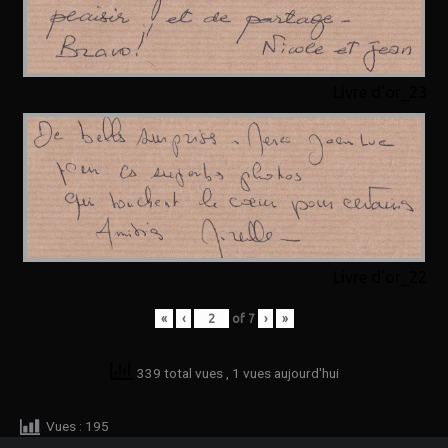
Livre d'or_23
Livre d'or_22
«
‹
of
7
›
»
339 total vues
, 1 vues aujourd'hui
Vues :
195