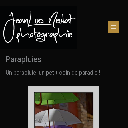
Aller
au
contenu
Parapluies
Un parapluie, un petit coin de paradis !