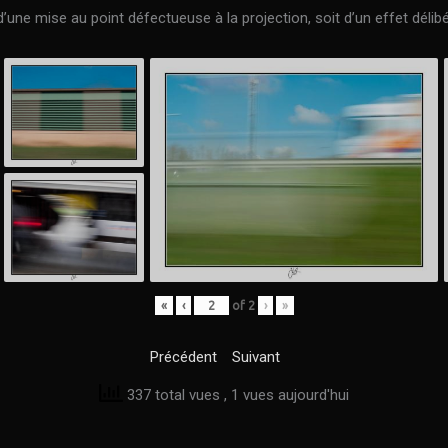
’une mise au point défectueuse à la projection, soit d’un effet délib
«
‹
of
2
›
»
Précédent
Suivant
337 total vues
, 1 vues aujourd'hui